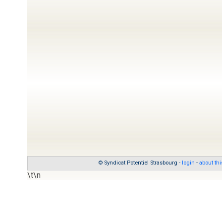
© Syndicat Potentiel Strasbourg -
login
-
about thi
\t\n