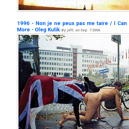
1996 - Non je ne peux pas me taire / I Can
More - Oleg Kulik
By jeff, on Sep. 7 2006