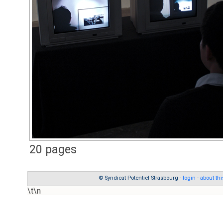
20 pages
© Syndicat Potentiel Strasbourg -
login
-
about thi
\t\n