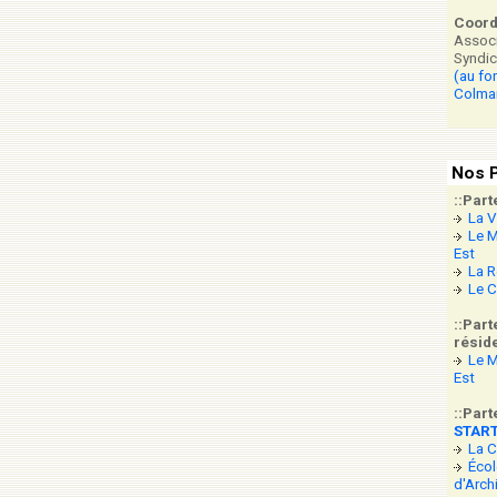
Coor
Associ
Syndic
(au fo
Colma
Nos P
::Part
La V
Le M
Est
La R
Le C
::Part
réside
Le M
Est
::Part
STAR
La 
Écol
d'Arch