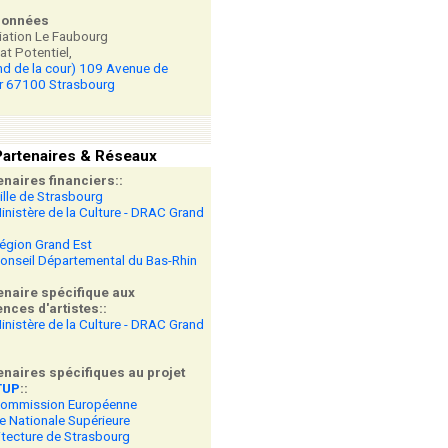
données
ation Le Faubourg
at Potentiel,
nd de la cour) 109 Avenue de
r 67100 Strasbourg
artenaires & Réseaux
enaires financiers::
ille de Strasbourg
inistère de la Culture - DRAC Grand
égion Grand Est
onseil Départemental du Bas-Rhin
enaire spécifique aux
nces d'artistes::
inistère de la Culture - DRAC Grand
enaires spécifiques au projet
TUP
::
Commission Européenne
e Nationale Supérieure
itecture de Strasbourg