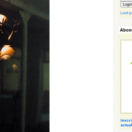
Login
Lost 
Abonn
Inscr
actual