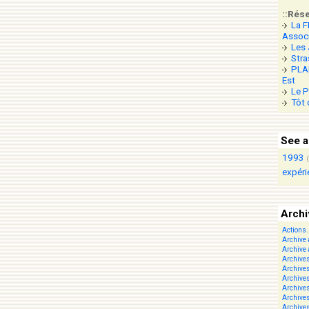
::Rés
La F
Associ
Les 
Stra
PLAN
Est
Le P
Tôt 
See a
1993
expéri
Arch
Actions.
Archive
Archive 
Archive
Archive
Archive
Archive
Archive
Archive