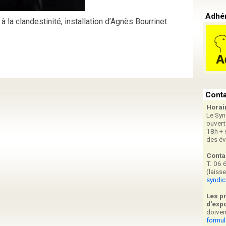
Adhér
la clandestinité, installation d’Agnès Bourrinet
Conta
Horai
Le Syn
ouvert
18h + 
des é
Conta
T. 06 
(laiss
syndi
Les p
d'expo
doiven
formul