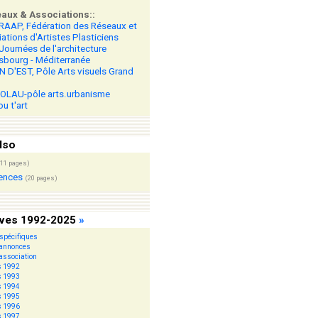
eaux & Associations::
RAAP, Fédération des Réseaux et
ations d'Artistes Plasticiens
Journées de l'architecture
sbourg - Méditerranée
 D'EST, Pôle Arts visuels Grand
OLAU-pôle arts.urbanisme
ou t'art
lso
(11 pages)
ences
(20 pages)
ives 1992-2025
»
spécifiques
 annonces
association
s 1992
s 1993
s 1994
s 1995
s 1996
s 1997