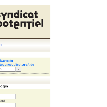
n
l
Carte du
tégories
Utilisateurs
Aide
»
login
ord