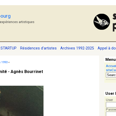
bourg
'expériences artistiques
STARTUP
Résidences d'artistes
Archives 1992-2025
Appel à do
Menu
s 1993
«
Accuei
site
Ca
inité - Agnès Bourrinet
User 
User
Passw