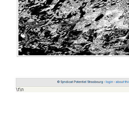
© Syndicat Potentiel Strasbourg -
login
-
about thi
\t\n