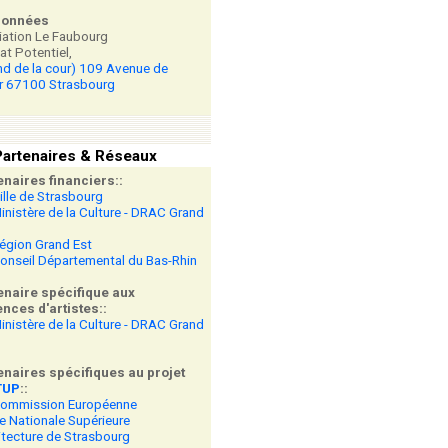
données
ation Le Faubourg
at Potentiel,
nd de la cour) 109 Avenue de
r 67100 Strasbourg
artenaires & Réseaux
enaires financiers::
ille de Strasbourg
inistère de la Culture - DRAC Grand
égion Grand Est
onseil Départemental du Bas-Rhin
enaire spécifique aux
nces d'artistes::
inistère de la Culture - DRAC Grand
enaires spécifiques au projet
TUP
::
Commission Européenne
e Nationale Supérieure
itecture de Strasbourg