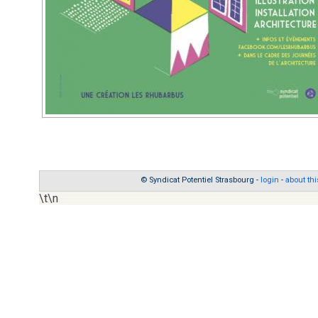
© Syndicat Potentiel Strasbourg -
login
-
about thi
\t\n