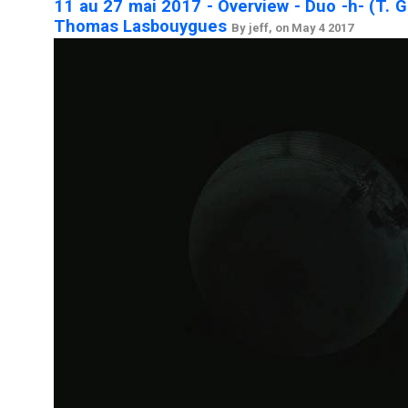
11 au 27 mai 2017 - Overview - Duo -h- (T. G
Thomas Lasbouygues
By jeff, on May 4 2017