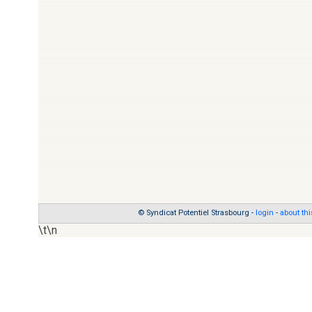
© Syndicat Potentiel Strasbourg -
login
-
about thi
\t\n