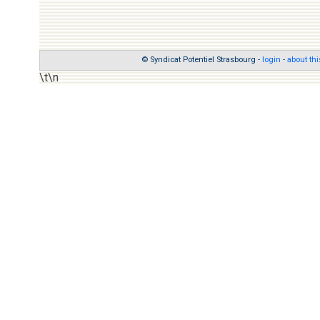
© Syndicat Potentiel Strasbourg -
login
-
about thi
\t\n