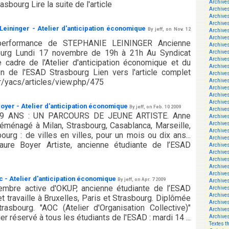
Archive
asbourg Lire la suite de l'article
Archive
Archive
Archive
 Leininger - Atelier d'anticipation économique
By jeff, on Nov. 12
Archive
Archive
erformance de STEPHANIE LEININGER Ancienne
Archive
ourg Lundi 17 novembre de 19h à 21h Au Syndicat
Archive
Archive
 cadre de l'Atelier d'anticipation économique et du
Archive
on de l'ESAD Strasbourg Lien vers l'article complet
Archive
.fr/yacs/articles/view.php/475
Archive
Archive
Archive
Archive
Boyer - Atelier d'anticipation économique
By jeff, on Feb. 10 2009
Archive
 ANS : UN PARCOURS DE JEUNE ARTISTE. Anne
Archive
Archive
déménagé à Milan, Strasbourg, Casablanca, Marseille,
Archive
urg : de villes en villes, pour un mois ou dix ans...
Archive
ure Boyer Artiste, ancienne étudiante de l’ESAD
Archive
Archive
Archive
Archive
Archive
ic - Atelier d'anticipation économique
By jeff, on Apr. 7 2009
Archive
membre active d'OKUP, ancienne étudiante de l’ESAD
Archive
Archive
t travaille à Bruxelles, Paris et Strasbourg. Diplômée
Archive
sbourg. "AOC (Atelier d'Organisation Collective)"
Archive
ier réservé à tous les étudiants de l'ESAD : mardi 14 ...
Archive
Textes t