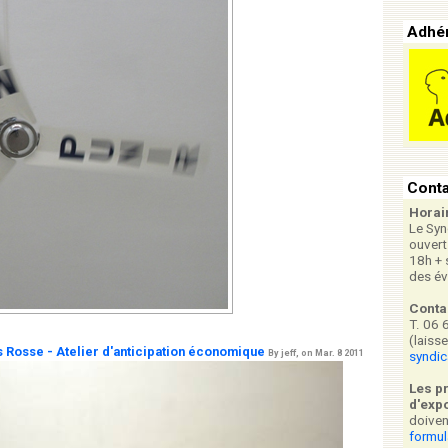
Adhér
Conta
Horai
Le Syn
ouvert
18h + 
des é
Conta
T. 06 
(laiss
s Rosse - Atelier d'anticipation économique
By jeff, on Mar. 8 2011
syndi
Les p
d'expo
doiven
formul