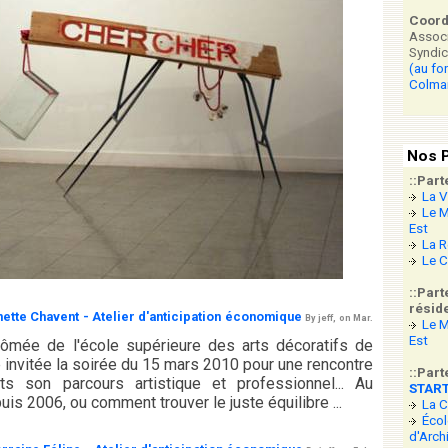
Coor
Associ
Syndic
(au fo
Colma
Nos P
::Part
La V
Le M
Est
La R
Le C
::Part
réside
nette Chavent - Atelier d'anticipation économique
By jeff, on Mar.
Le M
Est
plômée de l'école supérieure des arts décoratifs de
 invitée la soirée du 15 mars 2010 pour une rencontre
::Part
ts son parcours artistique et professionnel... Au
STAR
is 2006, ou comment trouver le juste équilibre ...
La 
Écol
d'Arch