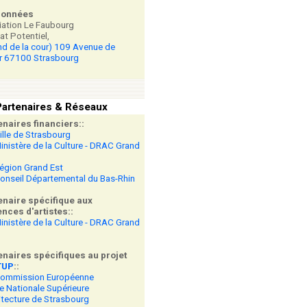
données
ation Le Faubourg
at Potentiel,
nd de la cour) 109 Avenue de
r 67100 Strasbourg
artenaires & Réseaux
enaires financiers::
ille de Strasbourg
inistère de la Culture - DRAC Grand
égion Grand Est
onseil Départemental du Bas-Rhin
enaire spécifique aux
nces d'artistes::
inistère de la Culture - DRAC Grand
enaires spécifiques au projet
TUP
::
Commission Européenne
e Nationale Supérieure
itecture de Strasbourg