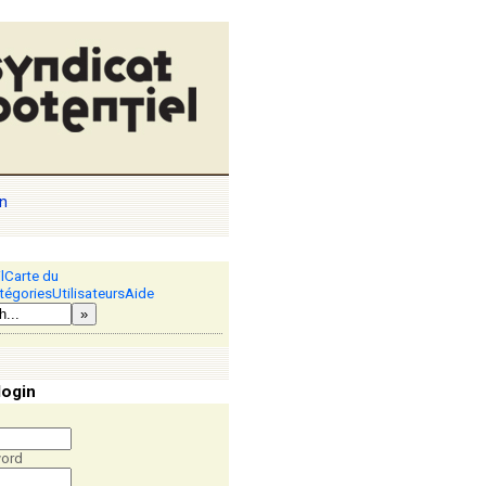
n
l
Carte du
tégories
Utilisateurs
Aide
»
login
ord