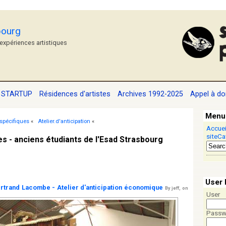
bourg
'expériences artistiques
STARTUP
Résidences d'artistes
Archives 1992-2025
Appel à do
Menu
spécifiques
«
Atelier.d'anticipation
«
Accuei
site
Ca
es - anciens étudiants de l'Esad Strasbourg
User 
ertrand Lacombe - Atelier d'anticipation économique
By jeff, on
User
Passw