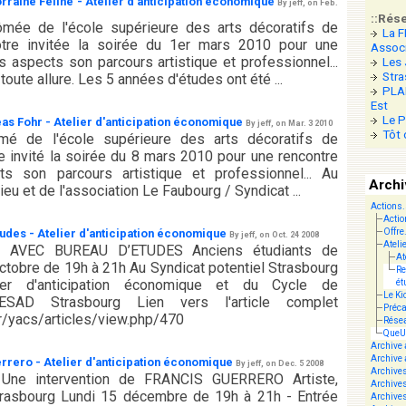
orraine Féline - Atelier d'anticipation économique
By jeff, on Feb.
::Rés
plômée de l'école supérieure des arts décoratifs de
La F
tre invitée la soirée du 1er mars 2010 pour une
Associ
s aspects son parcours artistique et professionnel...
Les 
Stra
toute allure. Les 5 années d'études ont été ...
PLAN
Est
Le P
eas Fohr - Atelier d'anticipation économique
By jeff, on Mar. 3 2010
Tôt 
lômé de l'école supérieure des arts décoratifs de
e invité la soirée du 8 mars 2010 pour une rencontre
ts son parcours artistique et professionnel... Au
Arch
eu et de l'association Le Faubourg / Syndicat ...
Actions.
Acti
Offre
tudes - Atelier d'anticipation économique
By jeff, on Oct. 24 2008
Ateli
 AVEC BUREAU D’ETUDES Anciens étudiants de
At
ctobre de 19h à 21h Au Syndicat potentiel Strasbourg
Re
ier d'anticipation économique et du Cycle de
ét
Le Ki
l'ESAD Strasbourg Lien vers l'article complet
Préca
.fr/yacs/articles/view.php/470
Résea
QueU
Archive
Archive 
errero - Atelier d'anticipation économique
By jeff, on Dec. 5 2008
Archive
Une intervention de FRANCIS GUERRERO Artiste,
Archive
trasbourg Lundi 15 décembre de 19h à 21h - Entrée
Archive