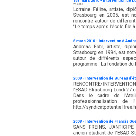
1er mars 2010 - Intervention de L
26 2010
Lorraine Féline, artiste, di
Strasbourg en 2005, est no
rencontre autour de différent
"Le temps après l'école file à 
8 mars 2010 - Intervention d'Andr
Andreas Fohr, artiste, dip
Strasbourg en 1994, est notr
autour de différents aspec
programme : La fondation du li
2008 - Intervention de Bureau d'é
RENCONTRE/INTERVENTION
l’ESAD Strasbourg Lundi 27 o
Dans le cadre de l'Atel
professionnalisation de 
http://syndicatpotentiel.free
2008 - Intervention de Francis Gu
SANS FREINS, J'ANTICIPE 
ancien étudiant de l’ESAD S