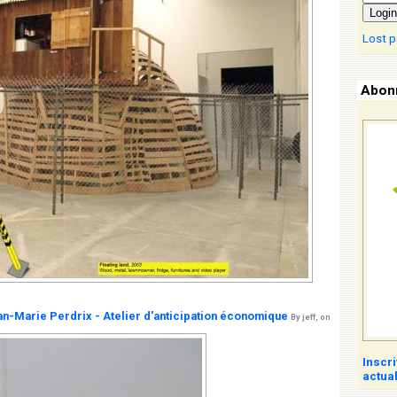
Login
Lost 
Abonn
an-Marie Perdrix - Atelier d'anticipation économique
By jeff, on
Inscr
actual