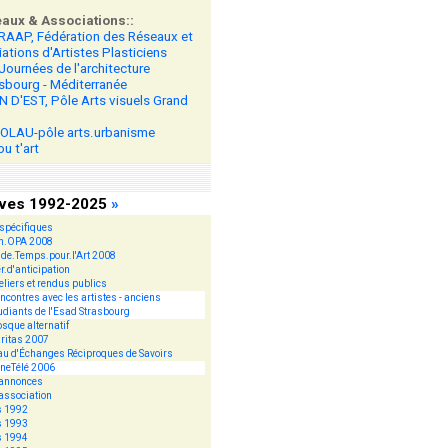
eaux & Associations::
RAAP, Fédération des Réseaux et
ations d'Artistes Plasticiens
Journées de l'architecture
sbourg - Méditerranée
 D'EST, Pôle Arts visuels Grand
OLAU-pôle arts.urbanisme
ou t'art
ives 1992-2025
»
spécifiques
on.OPA 2008
.de.Temps.pour.l'Art 2008
er.d'anticipation
eliers et rendus publics
ncontres avec les artistes - anciens
udiants de l'Esad Strasbourg
osque alternatif
ritas 2007
u d'Échanges Réciproques de Savoirs
neTélé 2006
 annonces
association
s 1992
s 1993
s 1994