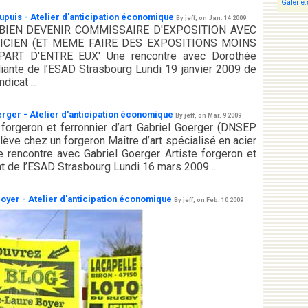
Galerie.s
upuis - Atelier d'anticipation économique
By jeff, on Jan. 14 2009
BIEN DEVENIR COMMISSAIRE D'EXPOSITION AVEC
ICIEN (ET MEME FAIRE DES EXPOSITIONS MOINS
RT D'ENTRE EUX' Une rencontre avec Dorothée
diante de l’ESAD Strasbourg Lundi 19 janvier 2009 de
dicat ...
erger - Atelier d'anticipation économique
By jeff, on Mar. 9 2009
orgeron et ferronnier d’art Gabriel Goerger (DNSEP
lève chez un forgeron Maître d’art spécialisé en acier
rencontre avec Gabriel Goerger Artiste forgeron et
ant de l’ESAD Strasbourg Lundi 16 mars 2009 ...
Boyer - Atelier d'anticipation économique
By jeff, on Feb. 10 2009